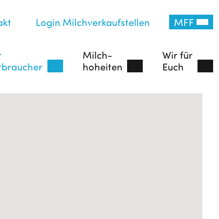
akt
Login Milchverkaufstellen
MFF
r
Milch-
Wir für
rbraucher
hoheiten
Euch