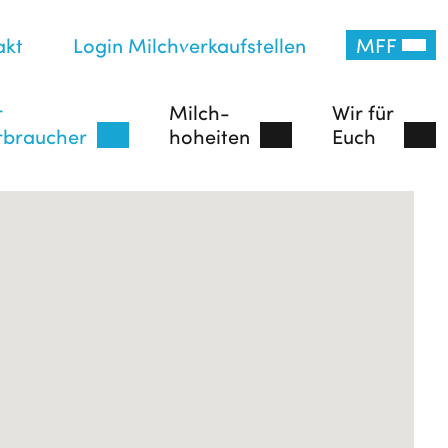
akt
Login Milchverkaufstellen
MFF
r
Milch-
Wir für
rbraucher
hoheiten
Euch