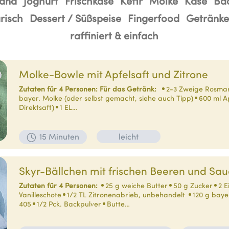
and
Joghurt
Frischkäse
Kefir
Molke
Käse
Ba
risch
Dessert / Süßspeise
Fingerfood
Getränke
raffiniert & einfach
Molke-Bowle mit Apfelsaft und Zitrone
Zutaten für 4 Personen:
Für das Getränk:
2-3 Zweige Rosmar
bayer. Molke (oder selbst gemacht, siehe auch Tipp)
600 ml A
Direktsaft)
1 EL…
15 Minuten
leicht
Skyr-Bällchen mit frischen Beeren und Sa
Zutaten für 4 Personen:
25 g weiche Butter
50 g Zucker
2 E
Vanilleschote
1/2 TL Zitronenabrieb, unbehandelt
120 g baye
405
1/2 Pck. Backpulver
Butte…