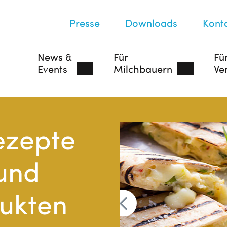
Presse
Downloads
Kont
News &
Für
Fü
Events
Milchbauern
Ve
ezepte
1
2
3
4
5
 und
ukten