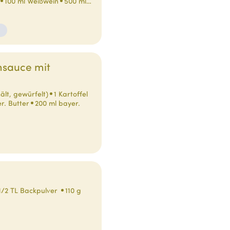
100 ml Weißwein
500 ml…
msauce mit
ält, gewürfelt)
1 Kartoffel
r. Butter
200 ml bayer.
1/2 TL Backpulver
110 g