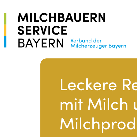
Leckere R
mit Milch
Milchprod