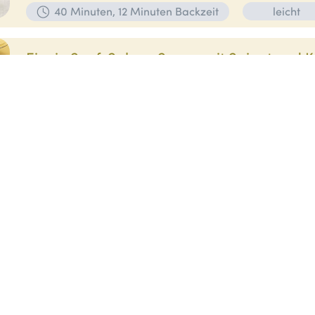
40 Minuten, 12 Minuten Backzeit
leicht
Eier in Senf-Sahne-Sauce mit Spinat und K
Zutaten für 4 Personen:
Für die Sauce:
40 g bayer. Butter
4
Gemüsebrühe
300 ml bayer. Milch
200 ml bayer. Sahne
2 EL
Senf grob
1 EL Weißweinessig
1…
45 Minuten
mittel
vegetarisch
Breznknödelsalat mit Allgäuer Emmentale
Zutaten für 4 Personen:
250 g Brezn vom Vortag
250 ml Milc
Muskatnuss
2 EL Butter
1 Zwiebel
1 EL Petersilie fein gehackt
ml…
90 Minuten
mittel
vegetarisch