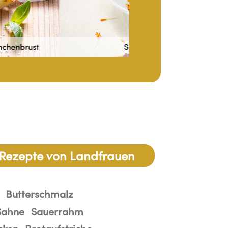
äse-Sahne im Glas
Apfel-Sellerie-Ke
Rezepte von Landfrauen
Butterschmalz
Sahne
Sauerrahm