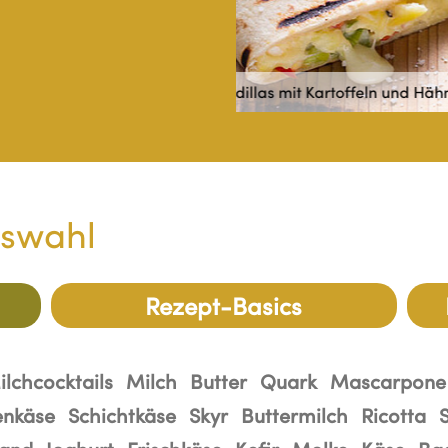
artoffeln und Hähnchenbrust
Schnelle K
uswahl
Rezept-Basics
ilchcocktails
Milch
Butter
Quark
Mascarpone
enkäse
Schichtkäse
Skyr
Buttermilch
Ricotta