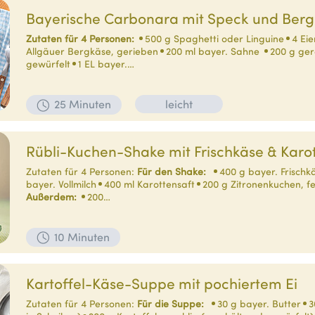
Bayerische Carbonara mit Speck und Ber
Zutaten für 4 Personen:
500 g Spaghetti oder Linguine
4 Eie
Allgäuer Bergkäse, gerieben
200 ml bayer. Sahne
200 g ger
gewürfelt
1 EL bayer.…
25 Minuten
leicht
Rübli-Kuchen-Shake mit Frischkäse & Karot
Zutaten für 4 Personen:
Für den Shake:
400 g bayer. Frisch
bayer. Vollmilch
400 ml Karottensaft
200 g Zitronenkuchen, f
Außerdem:
200…
10 Minuten
Kartoffel-Käse-Suppe mit pochiertem Ei
Zutaten für 4 Personen:
Für die Suppe:
30 g bayer. Butter
3