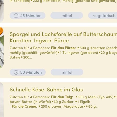
in Scheiben)
200 g Kartoffeln, mehlig (geschält und gewürfelt)
45 Minuten
mittel
vegetarisch
Spargel und Lachsforelle auf Butterschau
Karotten-Ingwer-Püree
Zutaten für 4 Personen:
Für das Püree:
500 g Karotten (gesch
mehlig (geschält, gewürfelt)
1 TL Ingwer (gerieben)
20 g baye
Sahne
200…
50 Minuten
mittel
Schnelle Käse-Sahne im Glas
Zutaten für 4 Personen:
Für den Teig:
150 g Mehl (Typ 405)
bayer. Butter (in Würfel)
30 g Zucker
1 Eigelb
Für die Creme:
250 g bayer. Magerquark
60 g…