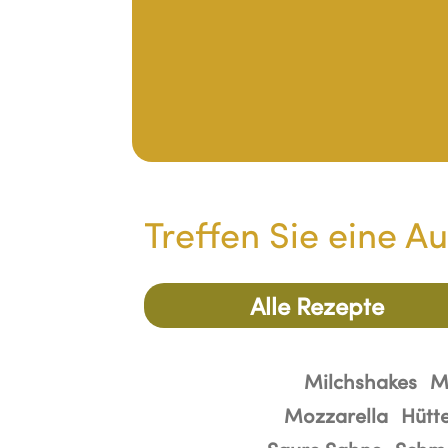
rillkäse
Gefüllte Käsedillas mit K
Treffen Sie eine A
Alle Rezepte
Milchshakes
M
Mozzarella
Hütt