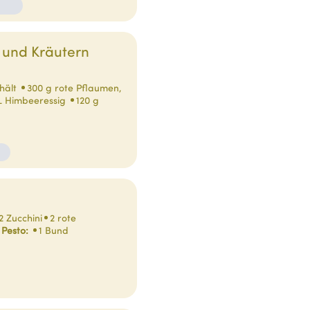
 und Kräutern
chält
300 g rote Pflaumen,
L Himbeeressig
120 g
2 Zucchini
2 rote
 Pesto:
1 Bund