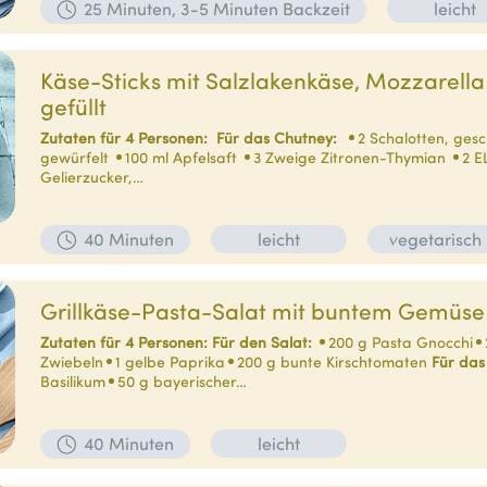
25 Minuten, 3-5 Minuten Backzeit
leicht
Käse-Sticks mit Salzlakenkäse, Mozzarella
gefüllt
Zutaten für 4 Personen:
Für das Chutney:
2 Schalotten, ges
gewürfelt
100 ml Apfelsaft
3 Zweige Zitronen-Thymian
2 E
Gelierzucker,…
40 Minuten
leicht
vegetarisch
Grillkäse-Pasta-Salat mit buntem Gemüse
Zutaten für 4 Personen:
Für den Salat:
200 g Pasta Gnocchi
Zwiebeln
1 gelbe Paprika
200 g bunte Kirschtomaten
Für das
Basilikum
50 g bayerischer…
40 Minuten
leicht