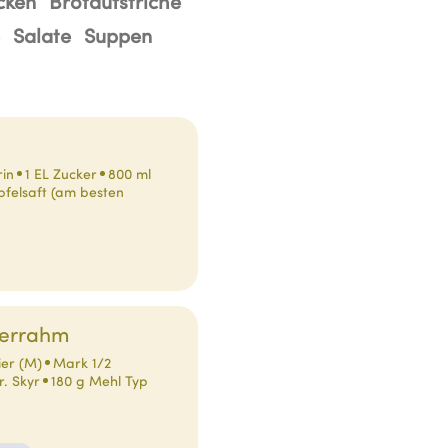
cken
Brotaufstriche
Salate
Suppen
in
1 EL Zucker
800 ml
pfelsaft (am besten
uerrahm
ier (M)
Mark 1/2
r. Skyr
180 g Mehl Typ