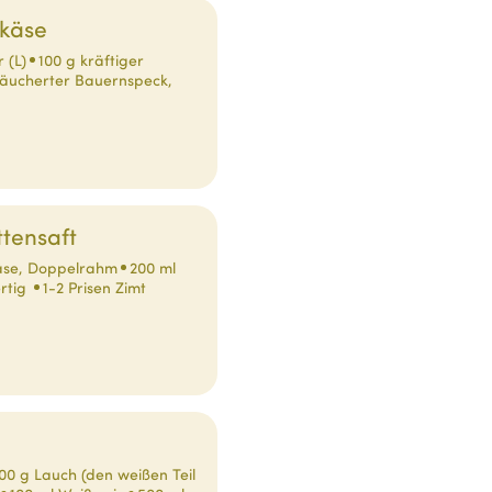
gkäse
r (L)
100 g kräftiger
äucherter Bauernspeck,
tensaft
käse, Doppelrahm
200 ml
ertig
1-2 Prisen Zimt
00 g Lauch (den weißen Teil