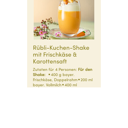
Rübli-Kuchen-Shake
mit Frischkäse &
Karottensaft
Zutaten für 4 Personen:
Für den
Shake:
400 g bayer.
Frischkäse, Doppelrahm
200 ml
bayer. Vollmilch
400 ml
Karottensaft
200 g
Zitronenkuchen, fertig
1-2
Prisen Zimt
Außerdem:
200…
10 Minuten