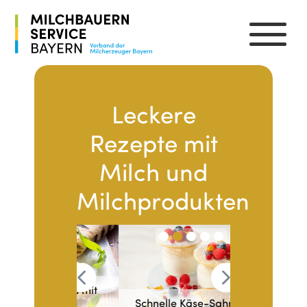
Leckere
Rezepte mit
Milch und
Milchprodukten
sedillas mit
feln und
Schnelle Käse-Sahne im
Apfel-Selle