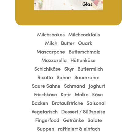
enbrust
Glas
Räucherlac
Milchshakes
Milchcocktails
Milch
Butter
Quark
Mascarpone
Butterschmalz
Mozzarella
Hüttenkäse
Schichtkäse
Skyr
Buttermilch
Ricotta
Sahne
Sauerrahm
Saure Sahne
Schmand
Joghurt
Frischkäse
Kefir
Molke
Käse
Backen
Brotaufstriche
Saisonal
Vegetarisch
Dessert / Süßspeise
Fingerfood
Getränke
Salate
Suppen
raffiniert & einfach