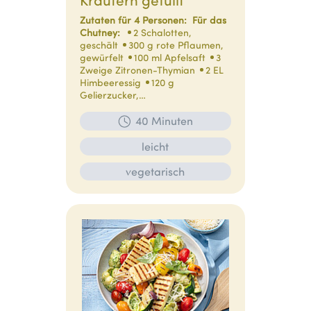
Zutaten für 4 Personen:
Für das
Chutney:
2 Schalotten,
geschält
300 g rote Pflaumen,
gewürfelt
100 ml Apfelsaft
3
Zweige Zitronen-Thymian
2 EL
Himbeeressig
120 g
Gelierzucker,…
40 Minuten
leicht
vegetarisch