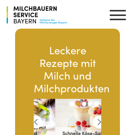
Leckere
Rezepte mit
Milch und
Milchprodukten
sedillas mit
feln und
Schnelle Käse-Sahne im
Apfel-Selle