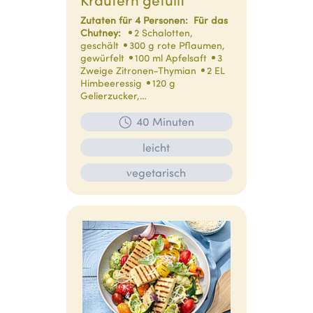
Zutaten für 4 Personen:
Für das
Chutney:
2 Schalotten,
geschält
300 g rote Pflaumen,
gewürfelt
100 ml Apfelsaft
3
Zweige Zitronen-Thymian
2 EL
Himbeeressig
120 g
Gelierzucker,…
40 Minuten
leicht
vegetarisch