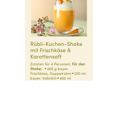
Rübli-Kuchen-Shake
mit Frischkäse &
Karottensaft
Zutaten für 4 Personen:
Für den
Shake:
400 g bayer.
Frischkäse, Doppelrahm
200 ml
bayer. Vollmilch
400 ml
Karottensaft
200 g
Zitronenkuchen, fertig
1-2
Prisen Zimt
Außerdem:
200…
10 Minuten