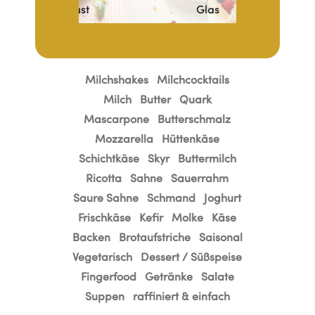
enbrust
Glas
Räucherlac
Milchshakes
Milchcocktails
Milch
Butter
Quark
Mascarpone
Butterschmalz
Mozzarella
Hüttenkäse
Schichtkäse
Skyr
Buttermilch
Ricotta
Sahne
Sauerrahm
Saure Sahne
Schmand
Joghurt
Frischkäse
Kefir
Molke
Käse
Backen
Brotaufstriche
Saisonal
Vegetarisch
Dessert / Süßspeise
Fingerfood
Getränke
Salate
Suppen
raffiniert & einfach