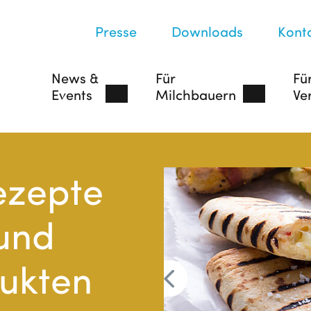
Presse
Downloads
Kont
News &
Für
Fü
Events
Milchbauern
Ve
ezepte
1
2
3
4
5
 und
ukten