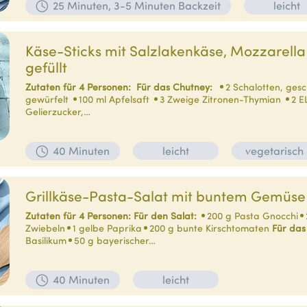
25 Minuten, 3-5 Minuten Backzeit
leicht
Käse-Sticks mit Salzlakenkäse, Mozzarella
gefüllt
Zutaten für 4 Personen:
Für das Chutney:
2 Schalotten, ges
gewürfelt
100 ml Apfelsaft
3 Zweige Zitronen-Thymian
2 E
Gelierzucker,…
40 Minuten
leicht
vegetarisch
Grillkäse-Pasta-Salat mit buntem Gemüse
Zutaten für 4 Personen:
Für den Salat:
200 g Pasta Gnocchi
Zwiebeln
1 gelbe Paprika
200 g bunte Kirschtomaten
Für das
Basilikum
50 g bayerischer…
40 Minuten
leicht