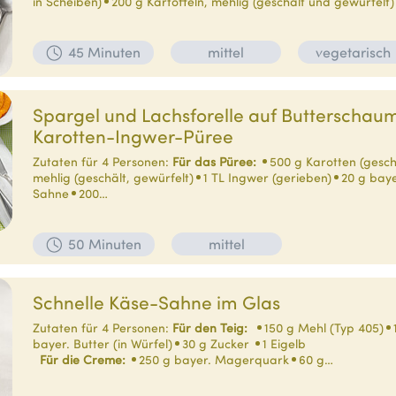
in Scheiben)
200 g Kartoffeln, mehlig (geschält und gewürfelt)
45 Minuten
mittel
vegetarisch
Spargel und Lachsforelle auf Butterschau
Karotten-Ingwer-Püree
Zutaten für 4 Personen:
Für das Püree:
500 g Karotten (gesch
mehlig (geschält, gewürfelt)
1 TL Ingwer (gerieben)
20 g baye
Sahne
200…
50 Minuten
mittel
Schnelle Käse-Sahne im Glas
Zutaten für 4 Personen:
Für den Teig:
150 g Mehl (Typ 405)
bayer. Butter (in Würfel)
30 g Zucker
1 Eigelb
Für die Creme:
250 g bayer. Magerquark
60 g…