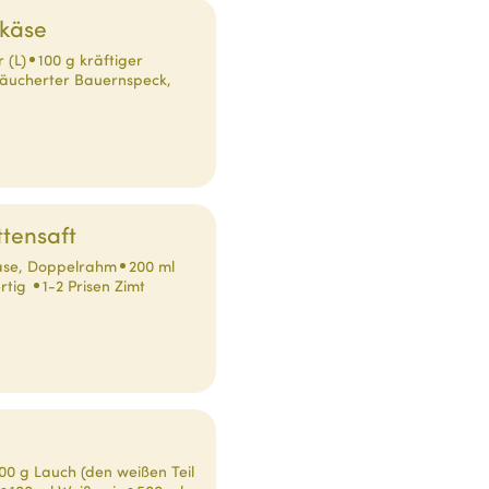
gkäse
r (L)
100 g kräftiger
äucherter Bauernspeck,
tensaft
käse, Doppelrahm
200 ml
ertig
1-2 Prisen Zimt
00 g Lauch (den weißen Teil