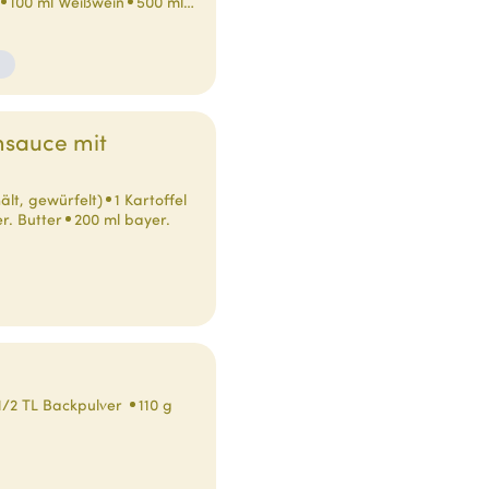
100 ml Weißwein
500 ml…
msauce mit
ält, gewürfelt)
1 Kartoffel
r. Butter
200 ml bayer.
1/2 TL Backpulver
110 g