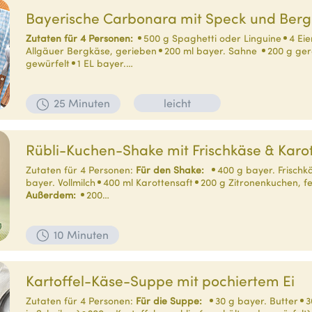
Bayerische Carbonara mit Speck und Ber
Zutaten für 4 Personen:
500 g Spaghetti oder Linguine
4 Eie
Allgäuer Bergkäse, gerieben
200 ml bayer. Sahne
200 g ger
gewürfelt
1 EL bayer.…
25 Minuten
leicht
Rübli-Kuchen-Shake mit Frischkäse & Karot
Zutaten für 4 Personen:
Für den Shake:
400 g bayer. Frisch
bayer. Vollmilch
400 ml Karottensaft
200 g Zitronenkuchen, f
Außerdem:
200…
10 Minuten
Kartoffel-Käse-Suppe mit pochiertem Ei
Zutaten für 4 Personen:
Für die Suppe:
30 g bayer. Butter
3