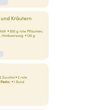
 und Kräutern
chält
300 g rote Pflaumen,
L Himbeeressig
120 g
2 Zucchini
2 rote
 Pesto:
1 Bund