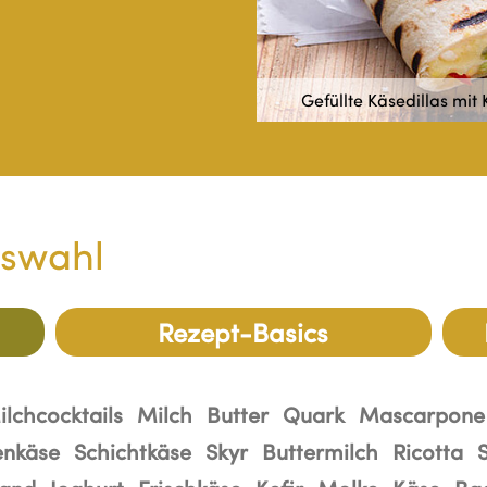
artoffeln und Hähnchenbrust
Schnelle K
uswahl
Rezept-Basics
ilchcocktails
Milch
Butter
Quark
Mascarpone
enkäse
Schichtkäse
Skyr
Buttermilch
Ricotta