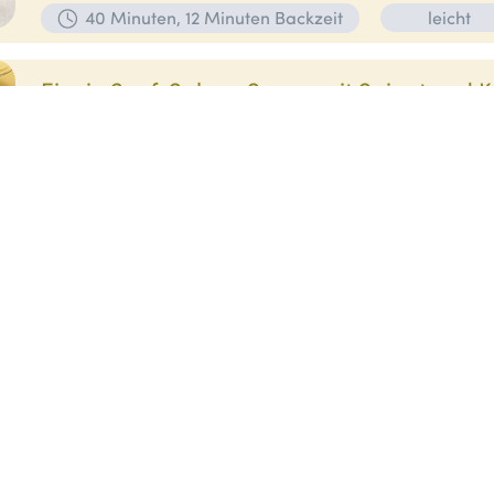
40 Minuten, 12 Minuten Backzeit
leicht
Eier in Senf-Sahne-Sauce mit Spinat und K
Zutaten für 4 Personen:
Für die Sauce:
40 g bayer. Butter
4
Gemüsebrühe
300 ml bayer. Milch
200 ml bayer. Sahne
2 EL
Senf grob
1 EL Weißweinessig
1…
45 Minuten
mittel
vegetarisch
Breznknödelsalat mit Allgäuer Emmentale
Zutaten für 4 Personen:
250 g Brezn vom Vortag
250 ml Milc
Muskatnuss
2 EL Butter
1 Zwiebel
1 EL Petersilie fein gehackt
ml…
90 Minuten
mittel
vegetarisch