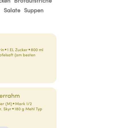
cken
Brotaufstriche
Salate
Suppen
in
1 EL Zucker
800 ml
pfelsaft (am besten
uerrahm
ier (M)
Mark 1/2
r. Skyr
180 g Mehl Typ