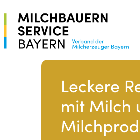
Leckere R
mit Milch
Milchprod