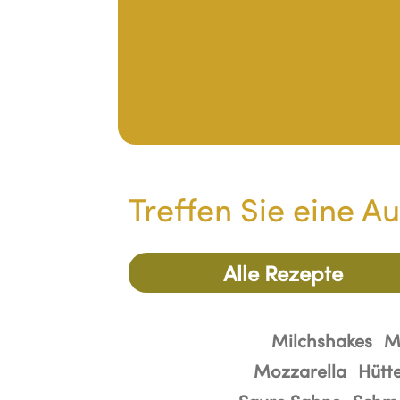
rillkäse
Gefüllte Käsedillas mit K
Treffen Sie eine A
Alle Rezepte
Milchshakes
M
Mozzarella
Hütt