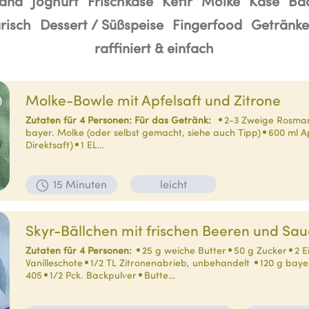
and
Joghurt
Frischkäse
Kefir
Molke
Käse
Ba
risch
Dessert / Süßspeise
Fingerfood
Getränke
raffiniert & einfach
Molke-Bowle mit Apfelsaft und Zitrone
Zutaten für 4 Personen:
Für das Getränk:
2-3 Zweige Rosmar
bayer. Molke (oder selbst gemacht, siehe auch Tipp)
600 ml A
Direktsaft)
1 EL…
15 Minuten
leicht
Skyr-Bällchen mit frischen Beeren und Sa
Zutaten für 4 Personen:
25 g weiche Butter
50 g Zucker
2 E
Vanilleschote
1/2 TL Zitronenabrieb, unbehandelt
120 g baye
405
1/2 Pck. Backpulver
Butte…