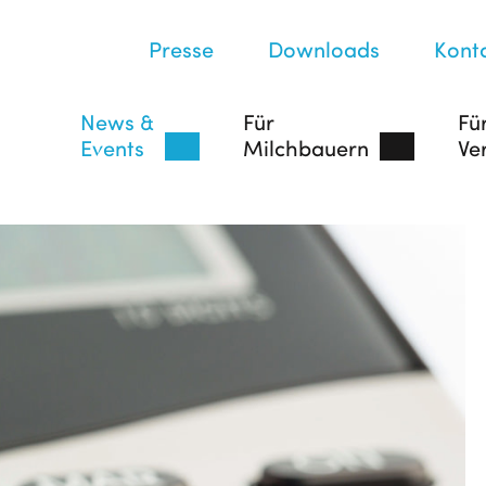
Presse
Downloads
Kont
News &
Für
Fü
Events
Milchbauern
Ve