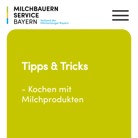
Lassen Sie sich
inspirieren.
- Neue Rezepte kennenlernen
- Hintergrundwissen und
Warenkunde
- Spaß und Gemeinschaft beim
Kochen