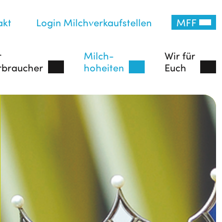
akt
Login Milchverkaufstellen
MFF
r
Milch-
Wir für
rbraucher
hoheiten
Euch