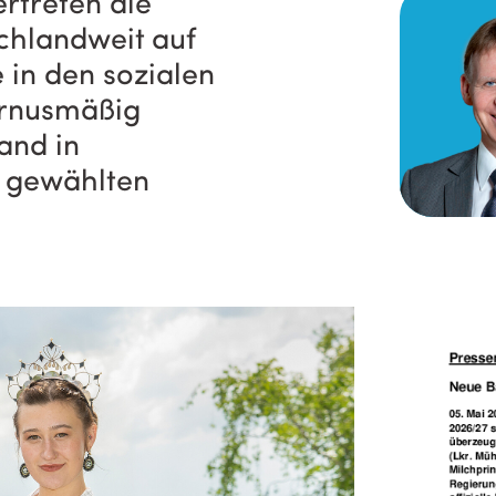
rtreten die
chlandweit auf
 in den sozialen
urnusmäßig
and in
u gewählten