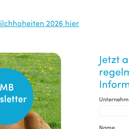
ilchhoheiten 2026 hier
Jetzt 
regel
Inform
Unternehm
Name