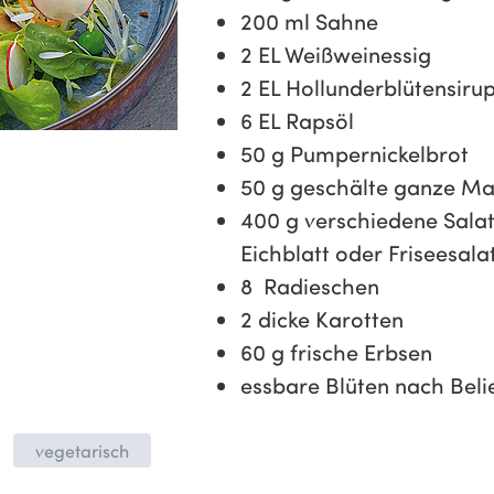
200 ml Sahne
2 EL Weißweinessig
2 EL Hollunderblütensiru
6 EL Rapsöl
50 g Pumpernickelbrot
50 g geschälte ganze M
400 g verschiedene Salate
Eichblatt oder Friseesala
8 Radieschen
2 dicke Karotten
60 g frische Erbsen
essbare Blüten nach Bel
vegetarisch