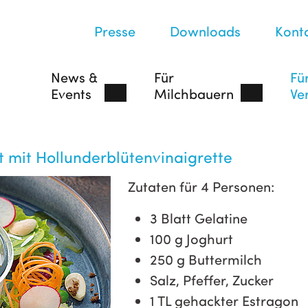
Presse
Downloads
Kont
News &
Für
Fü
Events
Milchbauern
Ve
 mit Hollunderblütenvinaigrette
Zutaten für 4 Personen:
3 Blatt Gelatine
100 g Joghurt
250 g Buttermilch
Salz, Pfeffer, Zucker
1 TL gehackter Estragon