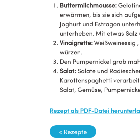
Buttermilchmousse:
Gelatin
erwärmen, bis sie sich aufge
Joghurt und Estragon unter
unterheben. Mit etwas Salz u
Vinaigrette:
Weißweinessig ,
würzen.
Den Pumpernickel grob mahl
Salat:
Salate und Radieschen
Karottenspaghetti verarbei
Salat, Gemüse, Pumpernickel
Rezept als PDF-Datei herunterl
« Rezepte