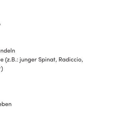
p
andeln
 (z.B.: junger Spinat, Radiccio,
t)
ieben