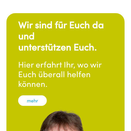
Wir sind für Euch da
und
unterstützen Euch.
Hier erfahrt Ihr, wo wir
Euch überall helfen
können.
mehr