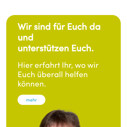
Wir sind für Euch da
und
unterstützen Euch.
Hier erfahrt Ihr, wo wir
Euch überall helfen
können.
mehr