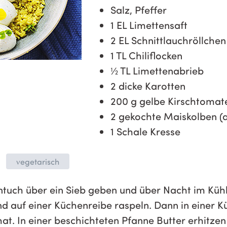
Salz, Pfeffer
1 EL Limettensaft
2 EL Schnittlauchröllchen
1 TL Chiliflocken
½ TL Limettenabrieb
2 dicke Karotten
200 g gelbe Kirschtomat
2 gekochte Maiskolben (a
1 Schale Kresse
vegetarisch
tuch über ein Sieb geben und über Nacht im Kühl
 auf einer Küchenreibe raspeln. Dann in einer K
at. In einer beschichteten Pfanne Butter erhitze