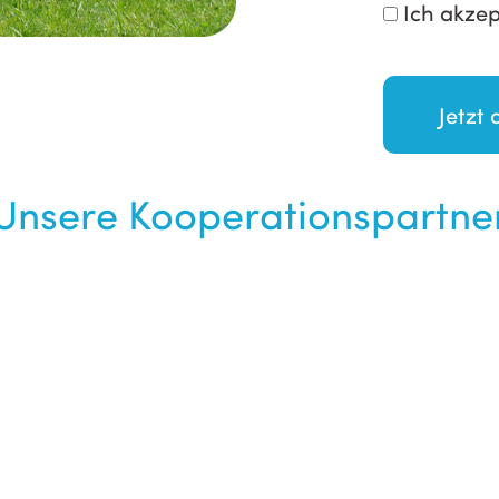
Ich akzep
Unsere Kooperationspartne