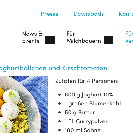
Presse
Downloads
Kont
News &
Für
Fü
Events
Milchbauern
Ve
oghurtbällchen und Kirschtomaten
Zutaten für 4 Personen:
600 g Joghurt 10%
1 großen Blumenkohl
50 g Butter
1 EL Currypulver
100 ml Sahne