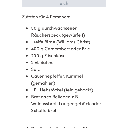
leicht
Zutaten für 4 Personen:
50 g durchwachsener
Räucherspeck (gewürfelt)
1 reife Birne (Williams Christ)
400 g Camembert oder Brie
200 g Frischkäse
2 EL Sahne
Salz
Cayennepfeffer, Kümmel
(gemahlen)
1 EL Liebstöckel (fein gehackt)
Brot nach Belieben z.B.
Walnussbrot, Laugengebäck oder
Schüttelbrot