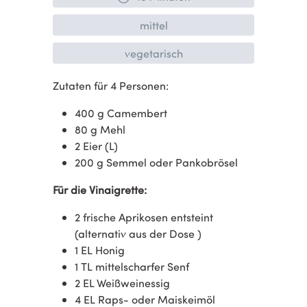
mittel
vegetarisch
Zutaten für 4 Personen:
400 g Camembert
80 g Mehl
2 Eier (L)
200 g Semmel oder Pankobrösel
Für die Vinaigrette:
2 frische Aprikosen entsteint
(alternativ aus der Dose )
1 EL Honig
1 TL mittelscharfer Senf
2 EL Weißweinessig
4 EL Raps- oder Maiskeimöl