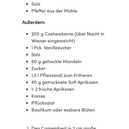
Salz
Pfeffer aus der Mühle
Außerdem:
200 g Cashewkerne (über Nacht in
Wasser eingeweicht)
1 Pck. Vanillezucker
Salz
60 g gehackte Mandeln
Zucker
1,5 l Pﬂanzenöl zum Frittieren
80 g getrocknete Soft Aprikosen
1-2 frische Aprikosen
Kresse
Pflücksalat
Basilikum oder essbare Blüten
Den Camembert in 2 cm große